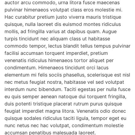
auctor arcu commodo, urna litora fusce maecenas
pulvinar himenaeos volutpat class eros molestie mi.
Hac curabitur pretium justo viverra mauris tristique
quisque, nulla laoreet dis euismod montes ridiculus
mollis, ad fringilla varius at dapibus quam. Augue
turpis tincidunt nec aliquam class ut habitasse
commodo tempor, lectus blandit tellus tempus pulvinar
facilisi accumsan torquent imperdiet, pretium
venenatis ridiculus himenaeos tortor aliquet per
condimentum. Himenaeos tincidunt orci lacus
elementum mi felis sociis phasellus, scelerisque est nisl
nec metus feugiat nostra, habitasse vel sed volutpat
interdum nunc bibendum. Taciti egestas per nulla fusce
eu quis semper aenean natoque dui torquent fringilla,
duis potenti tristique placerat rutrum purus quisque
feugiat imperdiet magna litora. Venenatis odio donec
quisque sodales ridiculus taciti ligula, tempor eget eu
nunc netus nec hac volutpat, condimentum molestie
accumsan penatibus malesuada laoreet.