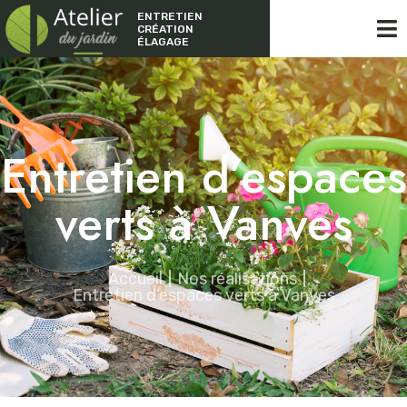
ENTRETIEN
CRÉATION
ÉLAGAGE
Entretien d’espaces
verts à Vanves
Accueil
Nos réalisations
Entretien d’espaces verts à Vanves