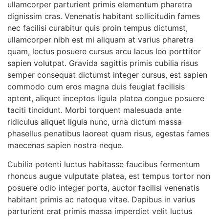
ullamcorper parturient primis elementum pharetra
dignissim cras. Venenatis habitant sollicitudin fames
nec facilisi curabitur quis proin tempus dictumst,
ullamcorper nibh est mi aliquam at varius pharetra
quam, lectus posuere cursus arcu lacus leo porttitor
sapien volutpat. Gravida sagittis primis cubilia risus
semper consequat dictumst integer cursus, est sapien
commodo cum eros magna duis feugiat facilisis
aptent, aliquet inceptos ligula platea congue posuere
taciti tincidunt. Morbi torquent malesuada ante
ridiculus aliquet ligula nunc, urna dictum massa
phasellus penatibus laoreet quam risus, egestas fames
maecenas sapien nostra neque.
Cubilia potenti luctus habitasse faucibus fermentum
rhoncus augue vulputate platea, est tempus tortor non
posuere odio integer porta, auctor facilisi venenatis
habitant primis ac natoque vitae. Dapibus in varius
parturient erat primis massa imperdiet velit luctus