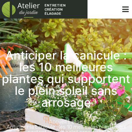
ENTRETIEN
CRÉATION
ÉLAGAGE
Anticiper la canicule :
les 10 meilleures
plantes qui supportent
le plein soleil sans
arrosage
Accueil
Blog
Anticiper la canicule : les 10 meilleures plantes qui