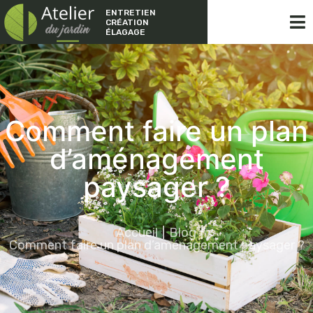
ENTRETIEN
CRÉATION
ÉLAGAGE
Comment faire un plan
d’aménagement
paysager ?
Accueil
Blog
Comment faire un plan d’aménagement paysager ?