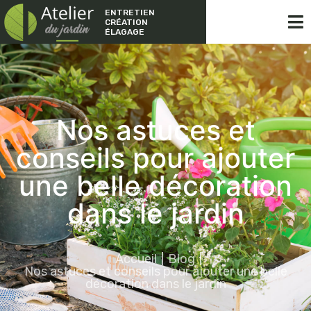
ENTRETIEN
CRÉATION
ÉLAGAGE
Nos astuces et
conseils pour ajouter
une belle décoration
dans le jardin
Accueil
Blog
Nos astuces et conseils pour ajouter une belle
décoration dans le jardin