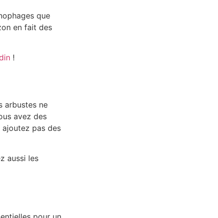
ronophages que
on en fait des
din
!
s arbustes ne
vous avez des
s ajoutez pas des
z aussi les
entielles pour un