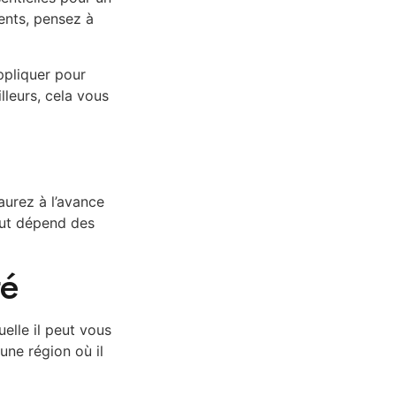
ments, pensez à
ppliquer pour
lleurs, cela vous
saurez à l’avance
out dépend des
té
elle il peut vous
une région où il