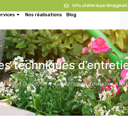
info.atelierdujardin@gmail
ervices
Nos réalisations
Blog
es techniques d’entretie
l
Blog
Quelles sont les techniques d’entretien d’un j