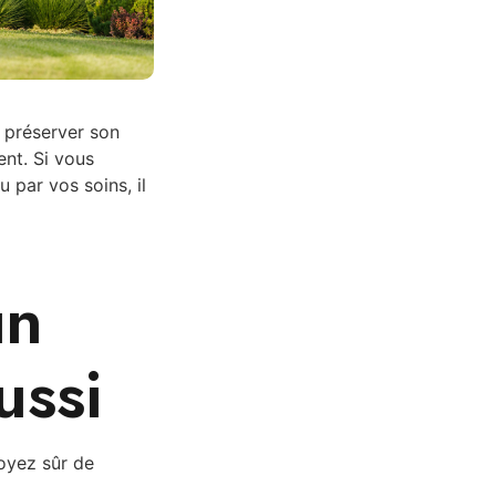
préserver son
ent. Si vous
 par vos soins, il
un
ussi
soyez sûr de