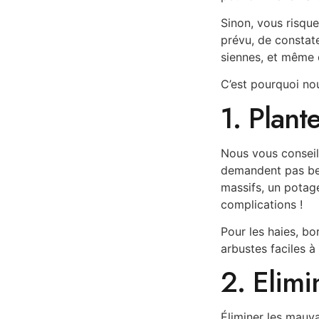
Sinon, vous risqu
prévu, de constat
siennes, et même d
C’est pourquoi nou
1. Plant
Nous vous conseill
demandent pas bea
massifs, un potag
complications !
Pour les haies, bor
arbustes faciles à 
2. Elimi
Éliminer les mauv