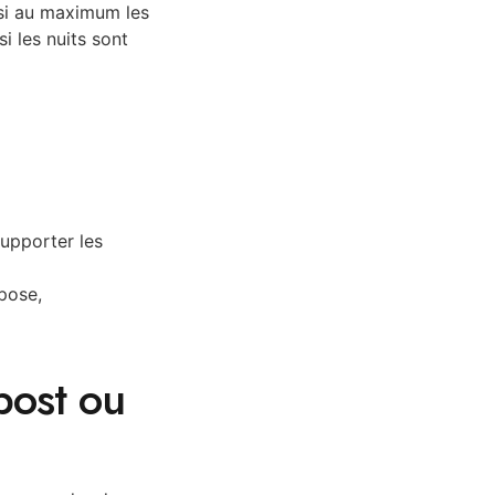
nsi au maximum les
i les nuits sont
supporter les
mpose,
post ou